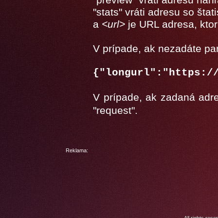
"stats" vráti adresu so štat
a
<url>
je URL adresa, ktor
V prípade, ak nezadáte pa
{"longurl":"https:/
V prípade, ak zadaná adres
"request".
Reklama: