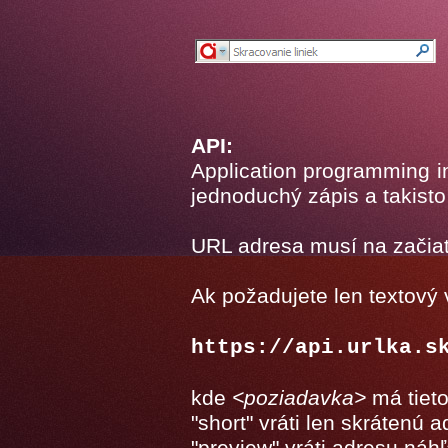
API:
Application programming i
jednoduchý zápis a takist
URL adresa musí na začia
Ak požadujete len textový
https://api.urlka.s
kde
<poziadavka>
má tieto
"short" vráti len skrátenú 
"preview" vráti adresu náh